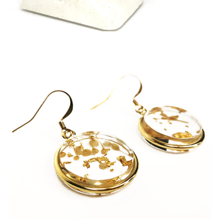
Boucle Albane
87,00
€