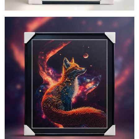
Reco
150,00
€