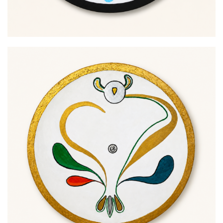
L’art Moderne
900,00
€