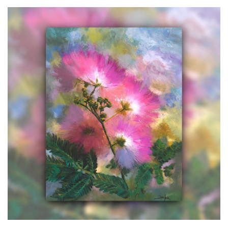
Albizia Nacré
700,00
€