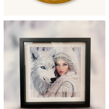
Dylou
80,00
€