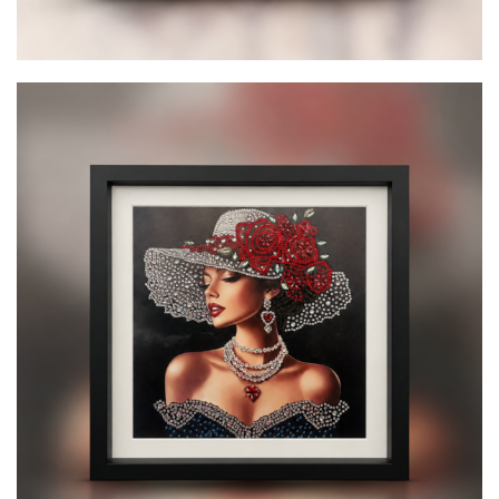
Lady
80,00
€