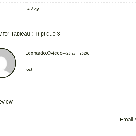
3,3 kg
 for Tableau : Triptique 3
Leonardo.oviedo
–
28 avril 2026
:
test
eview
Email