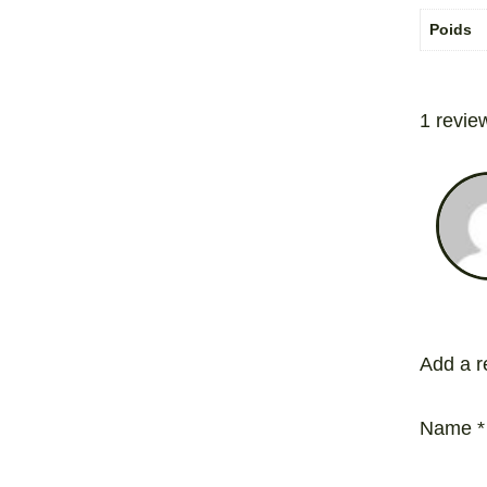
Poids
1 review
Add a r
Name
*