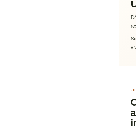
U
Dè
re
Si
vi
LE
C
a
i