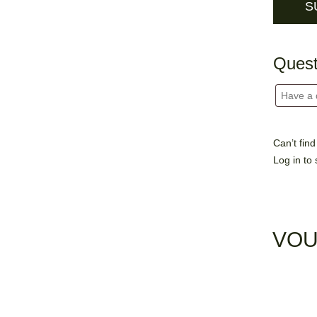
Quest
Can’t fin
Log in
to 
VOU