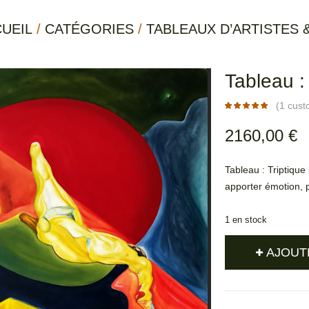
UEIL
/
CATÉGORIES
/
TABLEAUX D’ARTISTES 
Tableau :
(
1
cust
5.00
5
1
out
of
2160,00
based
€
on
customer
rating
Tableau : Triptique
apporter émotion, p
1 en stock
AJOUT