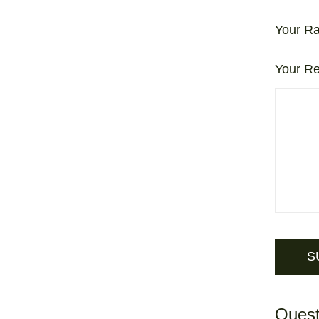
Your Ra
Your R
Quest