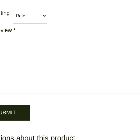
ting
eview
*
ions about this product