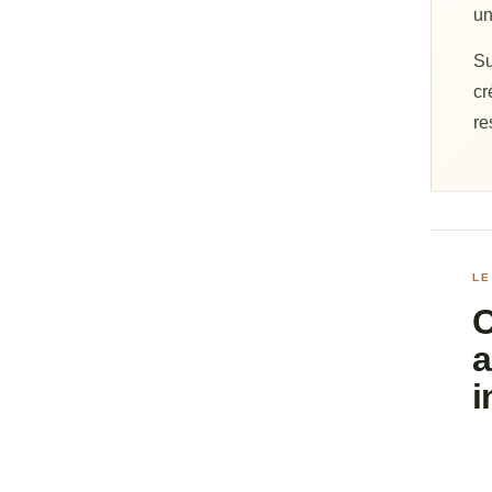
un
Su
cr
re
LE
C
a
i