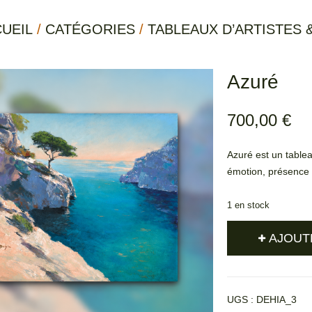
UEIL
/
CATÉGORIES
/
TABLEAUX D’ARTISTES 
Azuré
700,00
€
Azuré est un tablea
émotion, présence e
1 en stock
AJOUT
UGS :
DEHIA_3