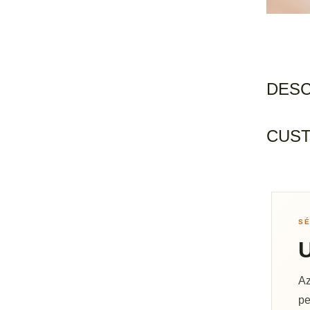
DESC
CUST
SÉ
U
Az
pe